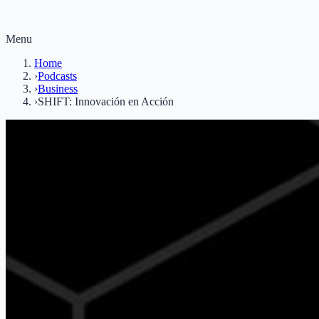
Menu
Home
›
Podcasts
›
Business
›
SHIFT: Innovación en Acción